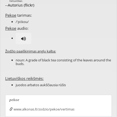
--Autorius (flickr)
Pekoe
tarimas:
/'pi:kou/
Pekoe
audio:
Žodžio paaiškinimas anglų kalba:
noun: A grade of black tea consisting of the leaves around the
buds.
Lietuviškos reikšmės:
juodos arbatos aukščiausia rūšis
pekoe
www.alkonas.lt/zodzio/pekoe/vertimas