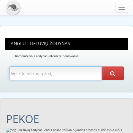
Toggl
navig
ANGLŲ - LIETUVIŲ ŽODYNAS
Kompiuterinis žodynas internete nemokamai
PEKOE