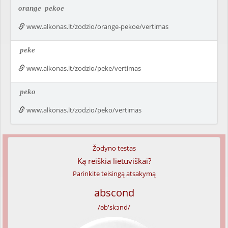
orange
pekoe
www.alkonas.lt/zodzio/orange-pekoe/vertimas
peke
www.alkonas.lt/zodzio/peke/vertimas
peko
www.alkonas.lt/zodzio/peko/vertimas
Žodyno testas
Ką reiškia lietuviškai?
Parinkite teisingą atsakymą
abscond
/əb'skɔnd/