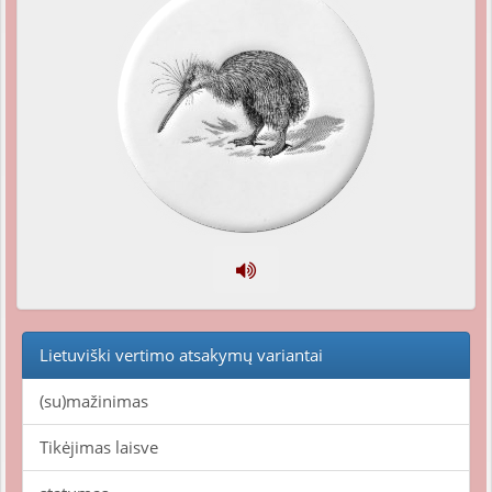
Lietuviški vertimo atsakymų variantai
(su)mažinimas
Tikėjimas laisve