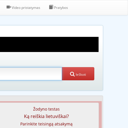
Video pristatymas
Pratybos
Ieškoti
Žodyno testas
Ką reiškia lietuviškai?
Parinkite teisingą atsakymą