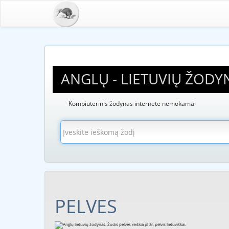
ANGLŲ - LIETUVIŲ ŽODY
Kompiuterinis žodynas internete nemokamai
PELVES