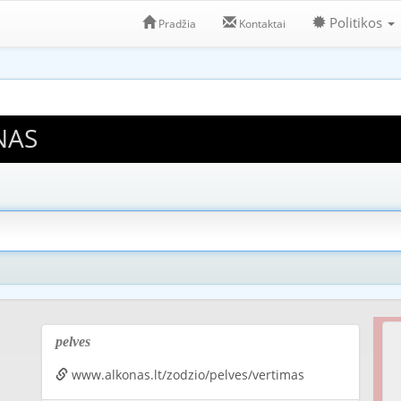
Politikos
Pradžia
Kontaktai
NAS
pelves
www.alkonas.lt/zodzio/pelves/vertimas