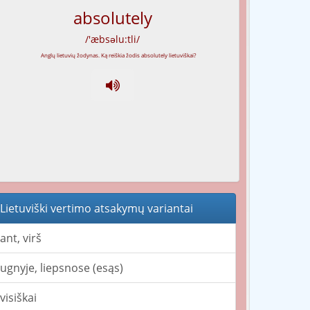
absolutely
/'æbsəlu:tli/
Lietuviški vertimo atsakymų variantai
ant, virš
ugnyje, liepsnose (esąs)
visiškai