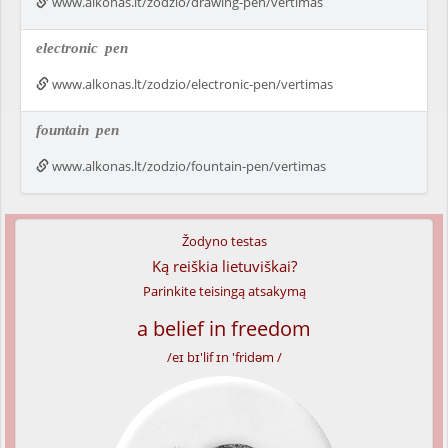
www.alkonas.lt/zodzio/drawing-pen/vertimas
electronic
pen
www.alkonas.lt/zodzio/electronic-pen/vertimas
fountain
pen
www.alkonas.lt/zodzio/fountain-pen/vertimas
Žodyno testas
Ką reiškia lietuviškai?
Parinkite teisingą atsakymą
a belief in freedom
/eɪ bɪ'lif ɪn 'fridəm /