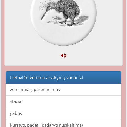
Lietuviški vertimo atsakymų variantai
žeminimas, pažeminimas
stačiai
gabus
kurstyti, padėti (padaryti nusikaltimą)