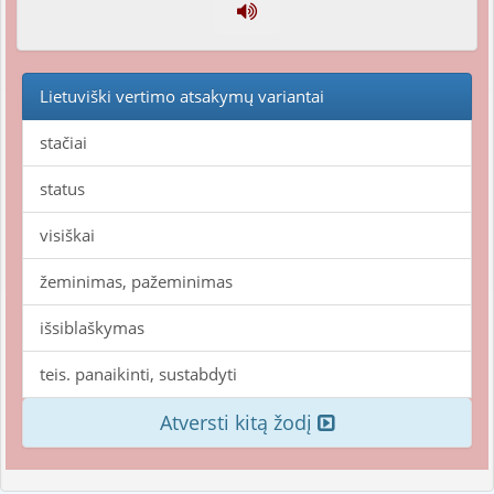
Lietuviški vertimo atsakymų variantai
stačiai
status
visiškai
žeminimas, pažeminimas
išsiblaškymas
teis. panaikinti, sustabdyti
Atversti kitą žodį