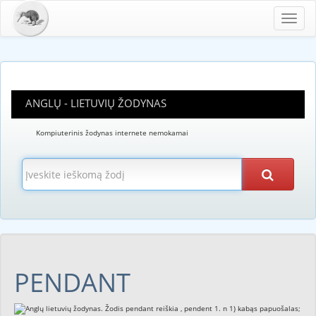
Toggl
navig
ANGLŲ - LIETUVIŲ ŽODYNAS
Kompiuterinis žodynas internete nemokamai
PENDANT