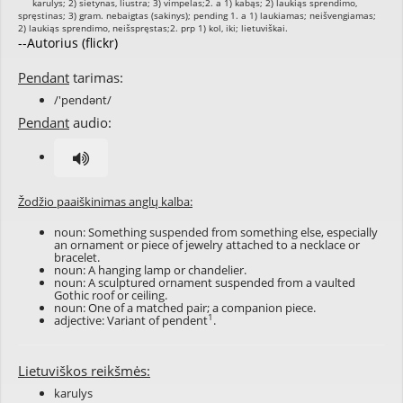
--Autorius (flickr)
Pendant
tarimas:
/'pendənt/
Pendant
audio:
Žodžio paaiškinimas anglų kalba:
noun: Something suspended from something else, especially
an ornament or piece of jewelry attached to a necklace or
bracelet.
noun: A hanging lamp or chandelier.
noun: A sculptured ornament suspended from a vaulted
Gothic roof or ceiling.
noun: One of a matched pair; a companion piece.
1
adjective: Variant of
pendent
.
Lietuviškos reikšmės:
karulys