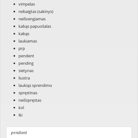
vimpelas
nebaigtas (sakinys)
neišvengiamas
kabąs papuošalas
kabąs
laukiamas
prp
pendent
pending
sietynas
liustra
laukiąs sprendimo
spręstinas
neišspręstas
kol
iki
pendant