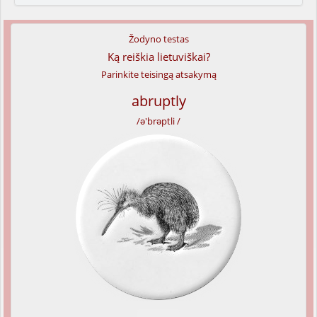
Žodyno testas
Ką reiškia lietuviškai?
Parinkite teisingą atsakymą
abruptly
/ə'brəptli /