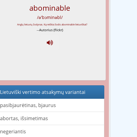
abominable
/ə'bɔminəbl/
--Autorius (flickr)
Lietuviški vertimo atsakymų variantai
pasibjaurėtinas, bjaurus
abortas, išsimetimas
negeriantis