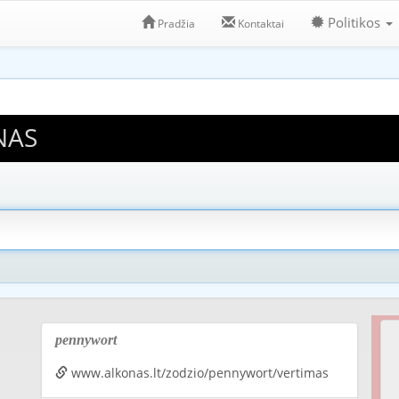
Politikos
Pradžia
Kontaktai
NAS
pennywort
www.alkonas.lt/zodzio/pennywort/vertimas