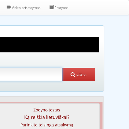
Video pristatymas
Pratybos
Ieškoti
Žodyno testas
Ką reiškia lietuviškai?
Parinkite teisingą atsakymą