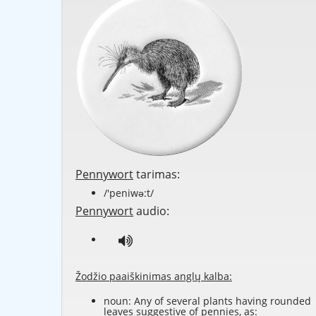
Pennywort
tarimas:
/'peniwə:t/
Pennywort
audio:
Žodžio paaiškinimas anglų kalba:
noun: Any of several plants having rounded
leaves suggestive of pennies, as: