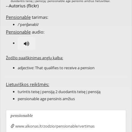
--Autorius (flickr)
Pensionable
tarimas:
/'penʃənəbl/
Pensionable
audio:
Žodžio paaiškinimas anglų kalba:
adjective: That qualifies to receive a
pension
Lietuviškos reikšmės:
turintis teisę į pensiją 2 duodantis teisę į pensiją
pensionable age pensinis amžius
pensionable
www.alkonas.lt/zodzio/pensionable/vertimas