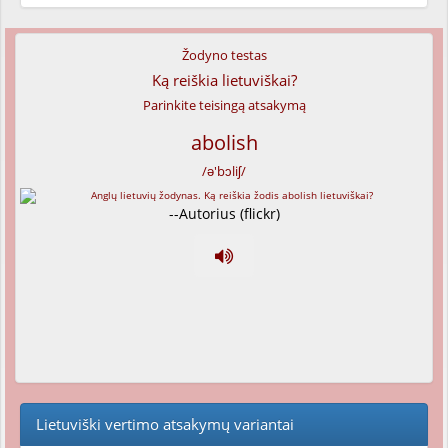
Žodyno testas
Ką reiškia lietuviškai?
Parinkite teisingą atsakymą
abolish
/ə'bɔliʃ/
--Autorius (flickr)
Lietuviški vertimo atsakymų variantai