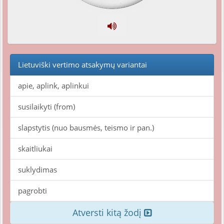
Lietuviški vertimo atsakymų variantai
apie, aplink, aplinkui
susilaikyti (from)
slapstytis (nuo bausmės, teismo ir pan.)
skaitliukai
suklydimas
pagrobti
Atversti kitą žodį