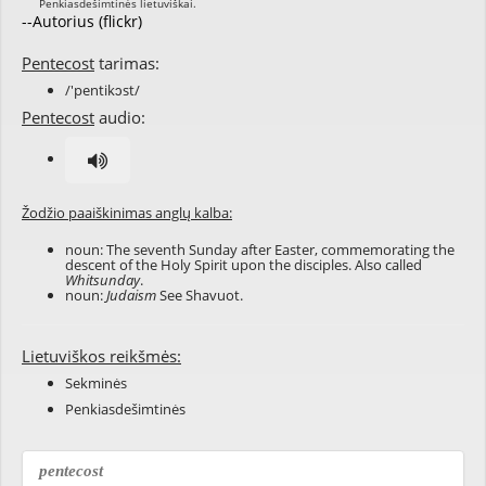
--Autorius (flickr)
Pentecost
tarimas:
/'pentikɔst/
Pentecost
audio:
Žodžio paaiškinimas anglų kalba:
noun: The seventh Sunday after Easter, commemorating the
descent of the Holy Spirit upon the disciples. Also called
Whitsunday
.
noun:
Judaism
See
Shavuot
.
Lietuviškos reikšmės:
Sekminės
Penkiasdešimtinės
pentecost