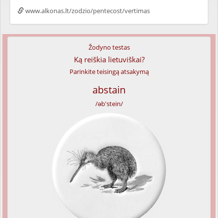
www.alkonas.lt/zodzio/pentecost/vertimas
Žodyno testas
Ką reiškia lietuviškai?
Parinkite teisingą atsakymą
abstain
/əb'stein/