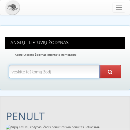
Toggl
navig
ANGLŲ - LIETUVIŲ ŽODYNAS
Kompiuterinis žodynas internete nemokamai
PENULT