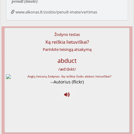
penult
(imate)
www.alkonas.lt/zodzio/penult-imate/vertimas
Žodyno testas
Ką reiškia lietuviškai?
Parinkite teisingą atsakymą
abduct
/æd'dʌkt/
--Autorius (flickr)