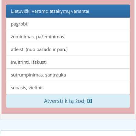
Lietuviški vertimo atsakymų variantai
pagrobti
žeminimas, pažeminimas
atleisti (nuo pažado ir pan.)
(nu)trinti, išskusti
sutrumpinimas, santrauka
senasis, vietinis
Atversti kitą žodį