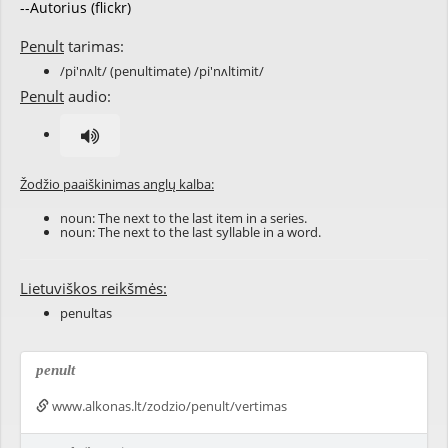
--Autorius (flickr)
Penult
tarimas:
/pi'nʌlt/ (penultimate) /pi'nʌltimit/
Penult
audio:
Žodžio paaiškinimas anglų kalba:
noun: The next to the last item in a series.
noun: The next to the last syllable in a word.
Lietuviškos reikšmės:
penultas
penult
www.alkonas.lt/zodzio/penult/vertimas