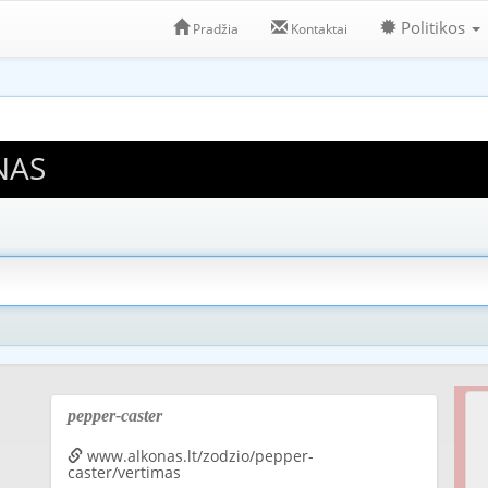
Politikos
Pradžia
Kontaktai
NAS
pepper-caster
www.alkonas.lt/zodzio/pepper-
caster/vertimas