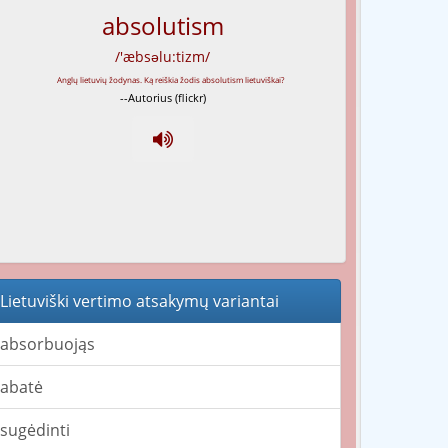
absolutism
/'æbsəlu:tizm/
--Autorius (flickr)
Lietuviški vertimo atsakymų variantai
absorbuojąs
abatė
sugėdinti