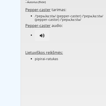
--Autorius (flickr)
Pepper-caster
tarimas:
/'pepə,kɑ:stə/ (pepper-caster) /'pepə,kɑ:stə/
(pepper-castor) /'pepə,kɑ:stə/
Pepper-caster
audio:
Lietuviškos reikšmės:
pipirai-ratukas