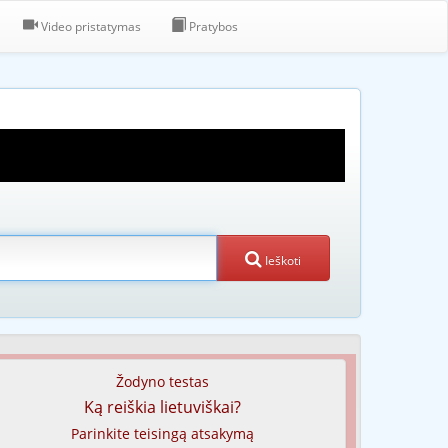
Video pristatymas
Pratybos
Ieškoti
Žodyno testas
Ką reiškia lietuviškai?
Parinkite teisingą atsakymą