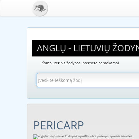
ANGLŲ - LIETUVIŲ ŽODY
Kompiuterinis žodynas internete nemokamai
PERICARP