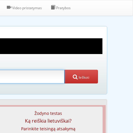
Video pristatymas
Pratybos
Ieškoti
Žodyno testas
Ką reiškia lietuviškai?
Parinkite teisingą atsakymą