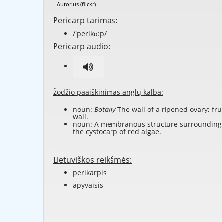
--Autorius (flickr)
Pericarp
tarimas:
/'perikɑ:p/
Pericarp
audio:
Žodžio paaiškinimas anglų kalba:
noun:
Botany
The wall of a ripened ovary; fru
wall.
noun: A membranous structure surrounding
the cystocarp of red algae.
Lietuviškos reikšmės:
perikarpis
apyvaisis