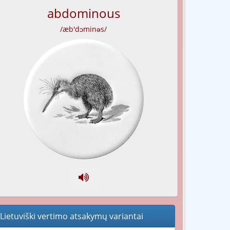
abdominous
/æb'dɔminəs/
Lietuviški vertimo atsakymų variantai