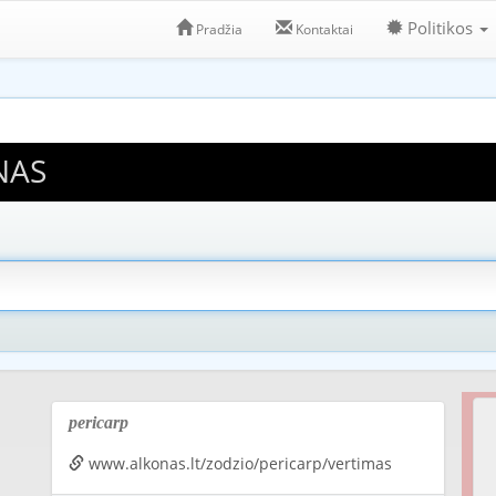
Politikos
Pradžia
Kontaktai
NAS
pericarp
www.alkonas.lt/zodzio/pericarp/vertimas