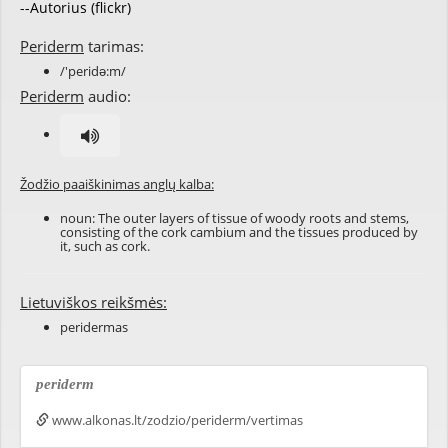
--Autorius (flickr)
Periderm
tarimas:
/'peridə:m/
Periderm
audio:
Žodžio paaiškinimas anglų kalba:
noun: The outer layers of tissue of woody roots and stems,
consisting of the cork cambium and the tissues produced by
it, such as cork.
Lietuviškos reikšmės:
peridermas
periderm
www.alkonas.lt/zodzio/periderm/vertimas