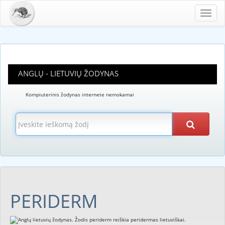
Toggl
navig
ANGLŲ - LIETUVIŲ ŽODYNAS
Kompiuterinis žodynas internete nemokamai
PERIDERM