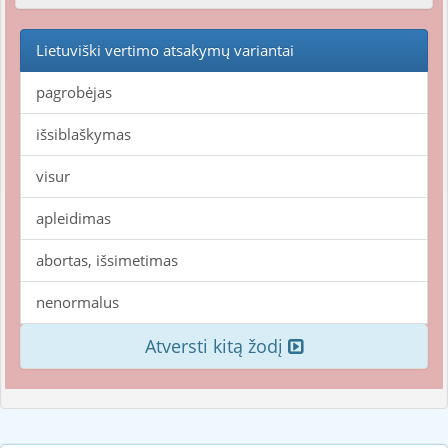
Lietuviški vertimo atsakymų variantai
pagrobėjas
išsiblaškymas
visur
apleidimas
abortas, išsimetimas
nenormalus
Atversti kitą žodį