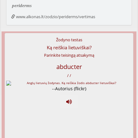
periderms
www.alkonas.lt/zodzio/periderms/vertimas
Žodyno testas
Ką reiškia lietuviškai?
Parinkite teisingą atsakymą
abducter
/ /
--Autorius (flickr)