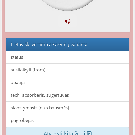
Lietuviški vertimo atsakymų variantai
status
susilaikyti (from)
abatija
tech. absorberis, sugertuvas
slapstymasis (nuo bausmės)
pagrobėjas
Atversti kitą žodį