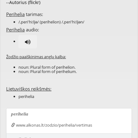
--Autorius (flickr)
Perihelia
tarimas:
/,peri'hi:ljə/ (perihelion) /,peri'hi:ljən/
Perihelia
audio:
Žodžio paaiškinimas anglų kalba:
noun: Plural form of
perihelion
.
noun: Plural form of
perihelium
.
Lietuviškos reikšmės:
perihelia
perihelia
www.alkonas.lt/zodzio/perihelia/vertimas