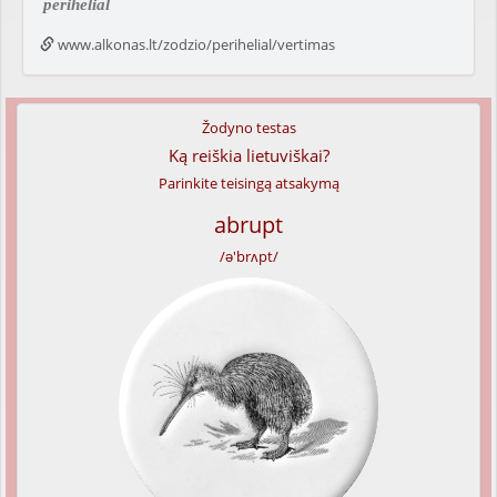
perihelial
www.alkonas.lt/zodzio/perihelial/vertimas
Žodyno testas
Ką reiškia lietuviškai?
Parinkite teisingą atsakymą
abrupt
/ə'brʌpt/