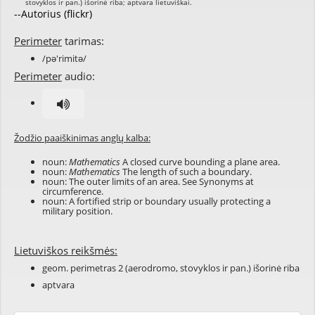
--Autorius (flickr)
Perimeter
tarimas:
/pə'rimitə/
Perimeter
audio:
Žodžio paaiškinimas anglų kalba:
noun:
Mathematics
A closed curve bounding a plane area.
noun:
Mathematics
The length of such a boundary.
noun: The outer limits of an area. See Synonyms at
circumference
.
noun: A fortified strip or boundary usually protecting a
military position.
Lietuviškos reikšmės:
geom. perimetras 2 (aerodromo, stovyklos ir pan.) išorinė riba
aptvara