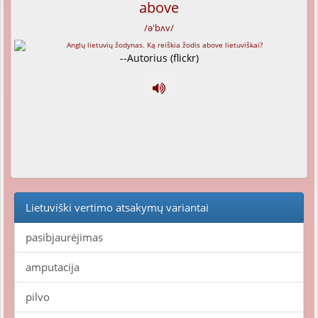
above
/ə'bʌv/
--Autorius (flickr)
Lietuviški vertimo atsakymų variantai
pasibjaurėjimas
amputacija
pilvo