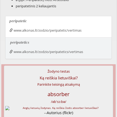
peripatetinis 2 keliaujantis
peripatetic
www.alkonas.lt/zodzio/peripatetic/vertimas
peripatetics
www.alkonas.lt/zodzio/peripatetics/vertimas
Žodyno testas
Ką reiškia lietuviškai?
Parinkite teisingą atsakymą
absorber
/əb'sɔ:bə/
--Autorius (flickr)