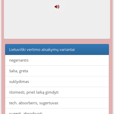
Lietuviški vertimo atsakymų variantai
negeriantis
šalia, greta
suklydimas
išsimesti, prieš laiką gimdyti
tech. absorberis, sugertuvas
sugerti, absorbuoti