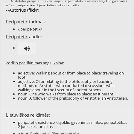
--Autorius (flickr)
Peripatetic
tarimas:
/,peripə'tetik/
Peripatetic
audio:
Žodžio paaiškinimas anglų kalba:
adjective: Walking about or from place to place; traveling on
foot.
adjective: Of or relating to the philosophy or teaching
methods of Aristotle, who conducted discussions while
walking about in the Lyceum of ancient Athens.
noun: One who walks from place to place; an itinerant.
noun: A follower of the philosophy of Aristotle; an Aristotelian.
Lietuviškos reikšmės:
peripatetic existence klajoklio gyvenimas n filos. peripatetikas
2 juok. keliauninkas
a (ppr. Peripatetic) filos. Aristotelio