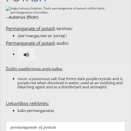
--Autorius (flickr)
Permanganate of potash
tarimas:
/pər'mæŋgə,neɪt əv 'pɑ:tæʃ /
Permanganate of potash
audio:
Žodžio paaiškinimas anglų kalba:
noun: a poisonous salt that forms dark purple crystals and is
purple-red when dissolved in water; used as an oxidizing and
bleaching agent and as a disinfectant and antiseptic
Lietuviškos reikšmės:
kalio permanganatas
permanganate of potash