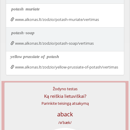
potash
muriate
www.alkonas.lt/zodzio/potash-muriate/vertimas
potash
-soap
www.alkonas.lt/zodzio/potash-soap/vertimas
yellow prussiate of
potash
www.alkonas.lt/zodzio/yellow-prussiate-of-potash/vertimas
Žodyno testas
Ką reiškia lietuviškai?
Parinkite teisingą atsakymą
aback
/ə'bæk/