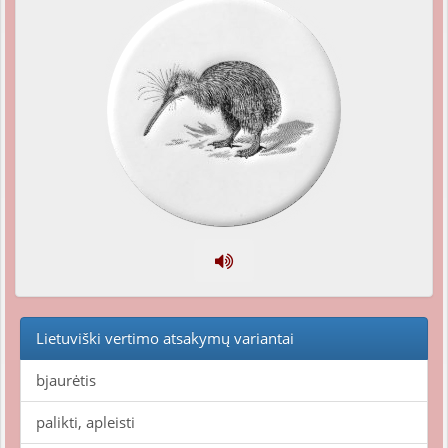
Lietuviški vertimo atsakymų variantai
bjaurėtis
palikti, apleisti