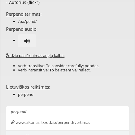
--Autorius (flickr)
Perpend
tarimas:
/pə:'pend/
Perpend
audio:
Žodžio paaiškinimas anglų kalba:
verb-transitive: To consider carefully; ponder.
verb-intransitive: To be attentive; reflect.
Lietuviškos reikšmės:
perpend
perpend
www.alkonas.lt/zodzio/perpend/vertimas