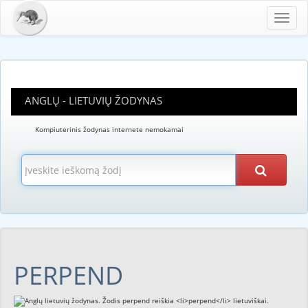
Toggl
navig
ANGLŲ - LIETUVIŲ ŽODYNAS
Kompiuterinis žodynas internete nemokamai
PERPEND