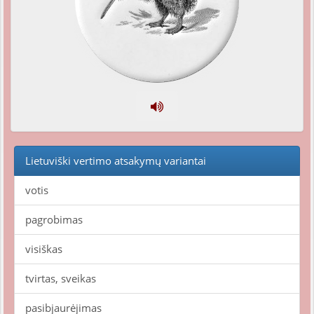
Lietuviški vertimo atsakymų variantai
votis
pagrobimas
visiškas
tvirtas, sveikas
pasibjaurėjimas