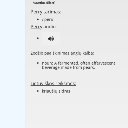
--Autorius (flickr)
Perry
tarimas:
/'peri/
Perry
audio:
Žodžio paaiškinimas anglų kalba:
noun: A fermented, often effervescent
beverage made from pears.
Lietuviškos reikšmės:
kriaušių sidras