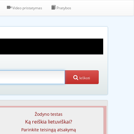
Video pristatymas
Pratybos
Ieškoti
Žodyno testas
Ką reiškia lietuviškai?
Parinkite teisingą atsakymą