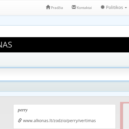
Politikos
Pradžia
Kontaktai
NAS
perry
www.alkonas.lt/zodzio/perry/vertimas