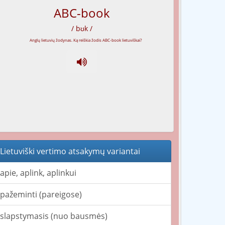
ABC-book
/ bʊk /
Lietuviški vertimo atsakymų variantai
apie, aplink, aplinkui
pažeminti (pareigose)
slapstymasis (nuo bausmės)