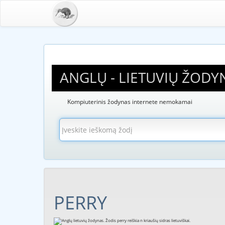
ANGLŲ - LIETUVIŲ ŽODY
Kompiuterinis žodynas internete nemokamai
PERRY