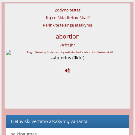
Žodyno testas
Ką reiškia lietuviškai?
Parinkite teisingą atsakymą
abortion
/ə'bɔ:ʃn/
--Autorius (flickr)
Lietuviški vertimo atsakymų variantai
saikingumas