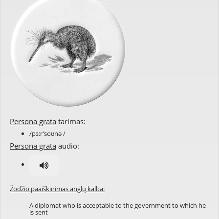
Persona grata
tarimas:
/pɜ:r'soʊnə /
Persona grata
audio:
Žodžio paaiškinimas anglų kalba:
A diplomat who is acceptable to the government to which he
is sent