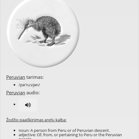
Peruvian
tarimas:
/pə'ru:vjən/
Peruvian
audio:
Žodžio paaiškinimas anglų kalba:
noun: A person from
Peru
or of Peruvian descent.
adjective: Of, from, or pertaining to Peru or the Peruvian