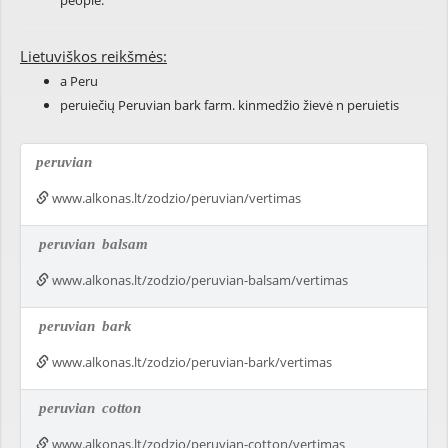
people.
Lietuviškos reikšmės:
a Peru
peruiečių Peruvian bark farm. kinmedžio žievė n peruietis
peruvian
www.alkonas.lt/zodzio/peruvian/vertimas
peruvian
balsam
www.alkonas.lt/zodzio/peruvian-balsam/vertimas
peruvian
bark
www.alkonas.lt/zodzio/peruvian-bark/vertimas
peruvian
cotton
www.alkonas.lt/zodzio/peruvian-cotton/vertimas