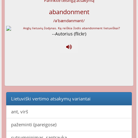
Parinkite teisingą atsakymą
abandonment
/ə'bændənmənt/
--Autorius (flickr)
Lietuviški vertimo atsakymų variantai
ant, virš
pažeminti (pareigose)
sutrumpinimas, santrauka