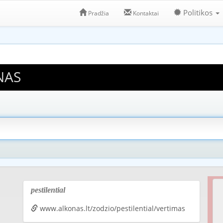
Politikos
Pradžia
Kontaktai
NAS
pestilential
www.alkonas.lt/zodzio/pestilential/vertimas