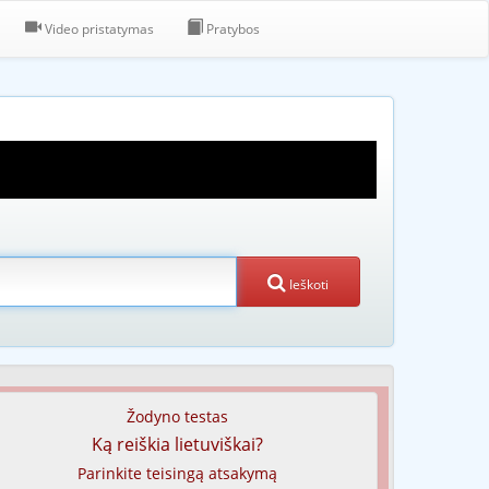
Video pristatymas
Pratybos
Ieškoti
Žodyno testas
Ką reiškia lietuviškai?
Parinkite teisingą atsakymą