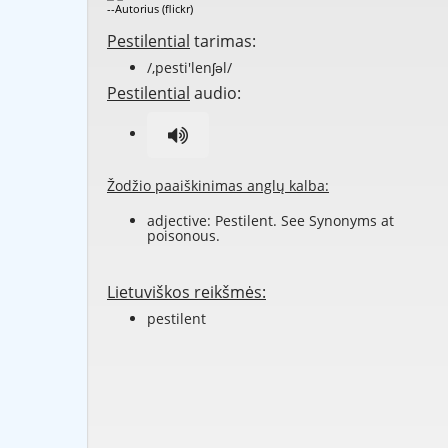
--Autorius (flickr)
Pestilential
tarimas:
/,pesti'lenʃəl/
Pestilential
audio:
Žodžio paaiškinimas anglų kalba:
adjective: Pestilent. See Synonyms at
poisonous
.
Lietuviškos reikšmės:
pestilent