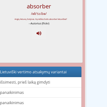
absorber
/əb'sɔ:bə/
--Autorius (flickr)
Lietuviški vertimo atsakymų variantai
išsimesti, prieš laiką gimdyti
panaikinimas
panaikinimas