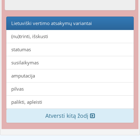
Lietuviški vertimo atsakymų variantai
(nu)trinti, išskusti
statumas
susilaikymas
amputacija
pilvas
palikti, apleisti
Atversti kitą žodį