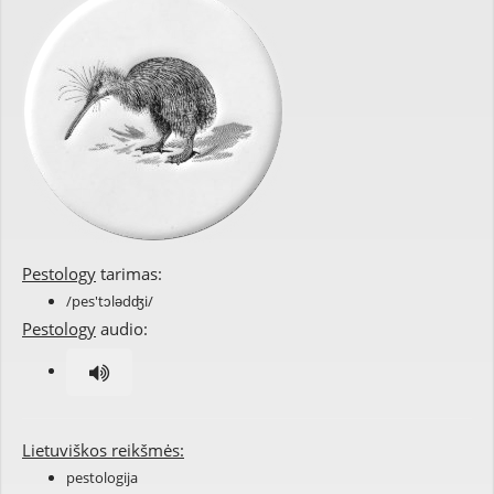
Pestology
tarimas:
/pes'tɔlədʤi/
Pestology
audio:
Lietuviškos reikšmės:
pestologija