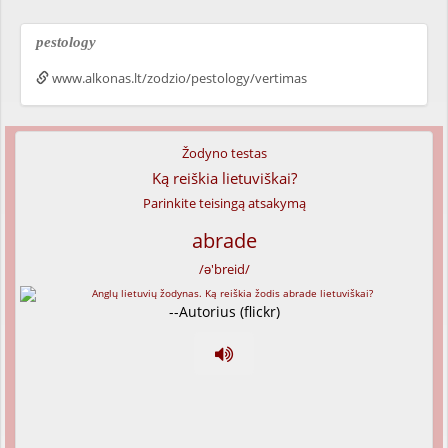
pestology
www.alkonas.lt/zodzio/pestology/vertimas
Žodyno testas
Ką reiškia lietuviškai?
Parinkite teisingą atsakymą
abrade
/ə'breid/
--Autorius (flickr)