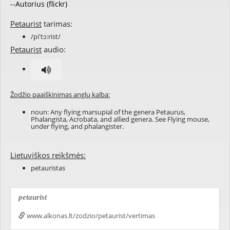
--Autorius (flickr)
Petaurist
tarimas:
/pi'tɔ:rist/
Petaurist
audio:
Žodžio paaiškinimas anglų kalba:
noun: Any flying marsupial of the genera Petaurus,
Phalangista, Acrobata, and allied genera. See Flying mouse,
under
flying
, and
phalangister
.
Lietuviškos reikšmės:
petauristas
petaurist
www.alkonas.lt/zodzio/petaurist/vertimas