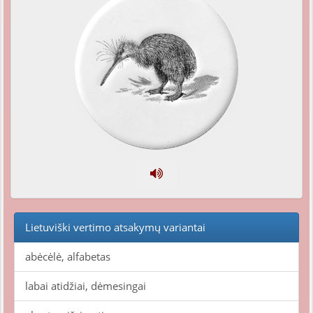
Lietuviški vertimo atsakymų variantai
abėcėlė, alfabetas
labai atidžiai, dėmesingai