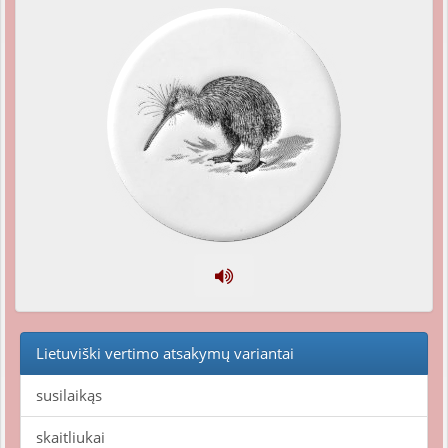
Lietuviški vertimo atsakymų variantai
susilaikąs
skaitliukai