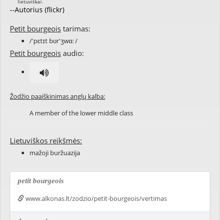
--Autorius (flickr)
Petit bourgeois
tarimas:
/'pɛtɪt bʊr'ʒwɑ: /
Petit bourgeois
audio:
Žodžio paaiškinimas anglų kalba:
A member of the lower middle class
Lietuviškos reikšmės:
mažoji buržuazija
petit bourgeois
www.alkonas.lt/zodzio/petit-bourgeois/vertimas