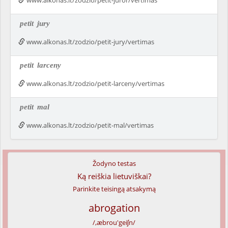
www.alkonas.lt/zodzio/petit-juror/vertimas
petit
jury
www.alkonas.lt/zodzio/petit-jury/vertimas
petit
larceny
www.alkonas.lt/zodzio/petit-larceny/vertimas
petit
mal
www.alkonas.lt/zodzio/petit-mal/vertimas
Žodyno testas
Ką reiškia lietuviškai?
Parinkite teisingą atsakymą
abrogation
/,æbrou'geiʃn/