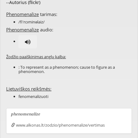
--Autorius (flickr)
Phenomenalize
tarimas:
/fi'nɔminəlaiz/
Phenomenalize
audio:
Žodžio paaiškinimas anglų kalba:
: To represent as a phenomenon; cause to figure as a
phenomenon.
Lietuviškos reikšmės:
fenomenalizuoti
phenomenalize
www.alkonas.lt/zodzio/phenomenalize/vertimas