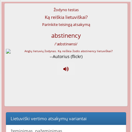
Žodyno testas
Ką reiškia lietuviškai?
Parinkite teisingą atsakymą
abstinency
/'æbstinənsi/
--Autorius (flickr)
Lietuviški vertimo atsakymų variantai
žeminimas, pažeminimas