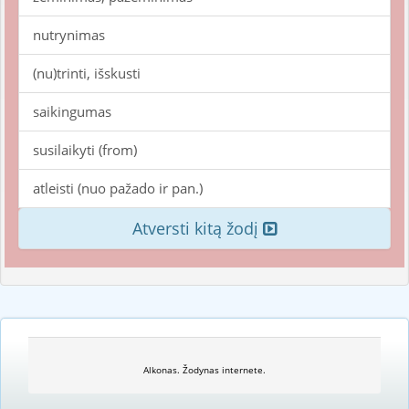
nutrynimas
(nu)trinti, išskusti
saikingumas
susilaikyti (from)
atleisti (nuo pažado ir pan.)
Atversti kitą žodį
Alkonas. Žodynas internete.