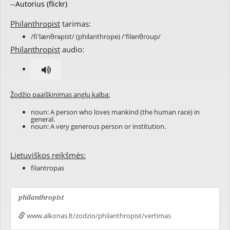
--Autorius (flickr)
Philanthropist
tarimas:
/fi'lænθrəpist/ (philanthrope) /'filənθroup/
Philanthropist
audio:
Žodžio paaiškinimas anglų kalba:
noun: A person who loves
mankind
(the human race) in
general.
noun: A
very
generous person or institution.
Lietuviškos reikšmės:
filantropas
philanthropist
www.alkonas.lt/zodzio/philanthropist/vertimas