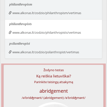
philanthropism
www.alkonas.lt/zodzio/philanthropism/vertimas
philanthropists
www.alkonas.lt/zodzio/philanthropists/vertimas
psilanthropist
www.alkonas.lt/zodzio/psilanthropist/vertimas
Žodyno testas
Ką reiškia lietuviškai?
Parinkite teisingą atsakymą
abridgement
/ə'bridʤmənt/ (abridgement) /ə'bridʤmənt/