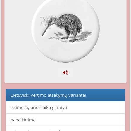
Lietuviški vertimo atsakymų variantai
išsimesti, prieš laiką gimdyti
panaikinimas