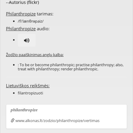
--Autorius (flickr)
Philanthropize
tarimas:
/fi'lænθrəpaiz/
Philanthropize
audio:
Žodžio paaiškinimas anglų kalba:
: To be or become philanthropic; practise philanthropy; also,
treat with philanthropy; render philanthropic.
Lietuviškos reikšmės:
filantropizuoti
philanthropize
www.alkonas.lt/zodzio/philanthropize/vertimas