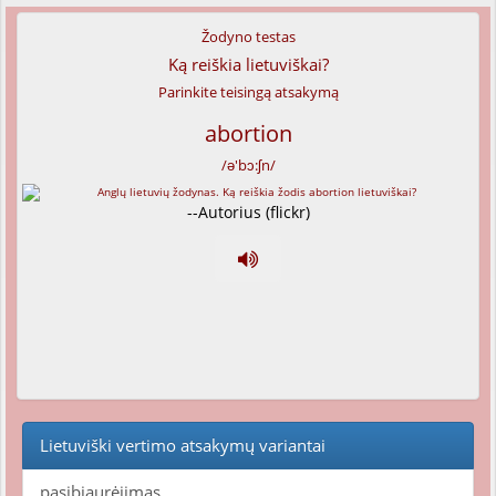
Žodyno testas
Ką reiškia lietuviškai?
Parinkite teisingą atsakymą
abortion
/ə'bɔ:ʃn/
--Autorius (flickr)
Lietuviški vertimo atsakymų variantai
pasibjaurėjimas