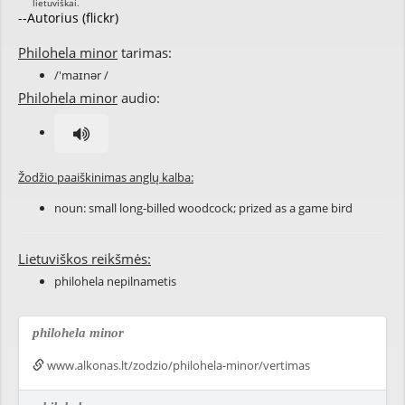
--Autorius (flickr)
Philohela minor
tarimas:
/'maɪnər /
Philohela minor
audio:
Žodžio paaiškinimas anglų kalba:
noun: small long-billed woodcock; prized as a game bird
Lietuviškos reikšmės:
philohela nepilnametis
philohela minor
www.alkonas.lt/zodzio/philohela-minor/vertimas