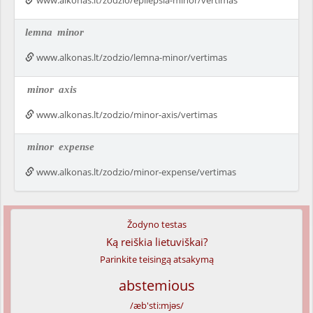
www.alkonas.lt/zodzio/epilepsia-minor/vertimas
lemna
minor
www.alkonas.lt/zodzio/lemna-minor/vertimas
minor
axis
www.alkonas.lt/zodzio/minor-axis/vertimas
minor
expense
www.alkonas.lt/zodzio/minor-expense/vertimas
Žodyno testas
Ką reiškia lietuviškai?
Parinkite teisingą atsakymą
abstemious
/æb'sti:mjəs/