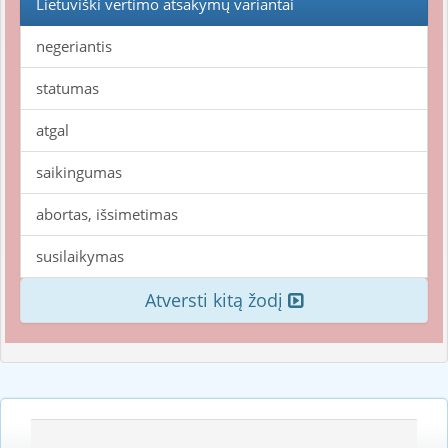
Lietuviški vertimo atsakymų variantai
negeriantis
statumas
atgal
saikingumas
abortas, išsimetimas
susilaikymas
Atversti kitą žodį