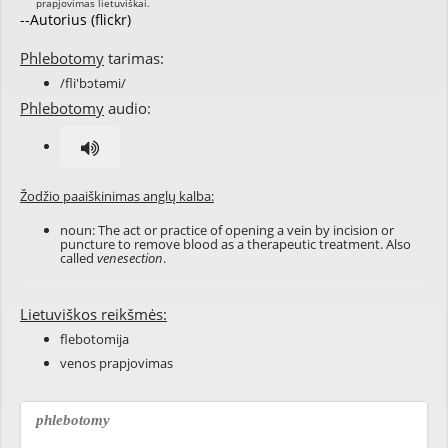
--Autorius (flickr)
Phlebotomy
tarimas:
/fli'bɔtəmi/
Phlebotomy
audio:
Žodžio paaiškinimas anglų kalba:
noun: The act or practice of opening a vein by incision or
puncture to remove blood as a therapeutic treatment. Also
called
venesection
.
Lietuviškos reikšmės:
flebotomija
venos prapjovimas
phlebotomy