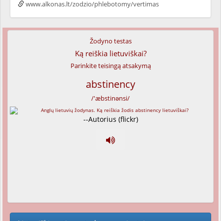
www.alkonas.lt/zodzio/phlebotomy/vertimas
Žodyno testas
Ką reiškia lietuviškai?
Parinkite teisingą atsakymą
abstinency
/'æbstinənsi/
--Autorius (flickr)