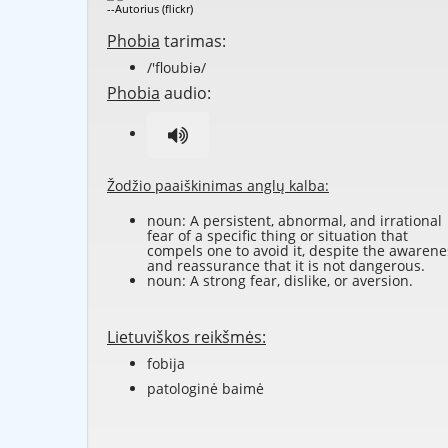
--Autorius (flickr)
Phobia
tarimas:
/'floubiə/
Phobia
audio:
Žodžio paaiškinimas anglų kalba:
noun: A persistent, abnormal, and irrational
fear of a specific thing or situation that
compels one to avoid it, despite the awarene
and reassurance that it is not dangerous.
noun: A strong fear, dislike, or aversion.
Lietuviškos reikšmės:
fobija
patologinė baimė