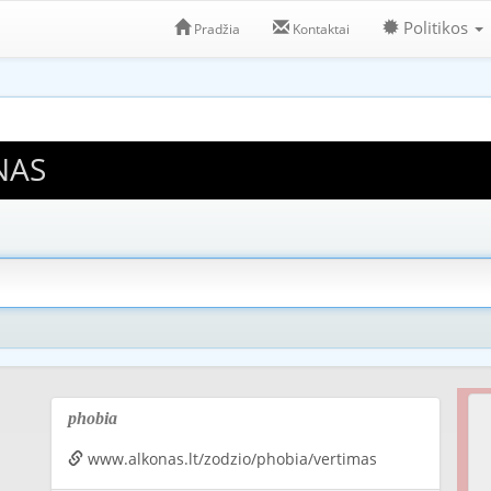
Politikos
Pradžia
Kontaktai
NAS
phobia
www.alkonas.lt/zodzio/phobia/vertimas