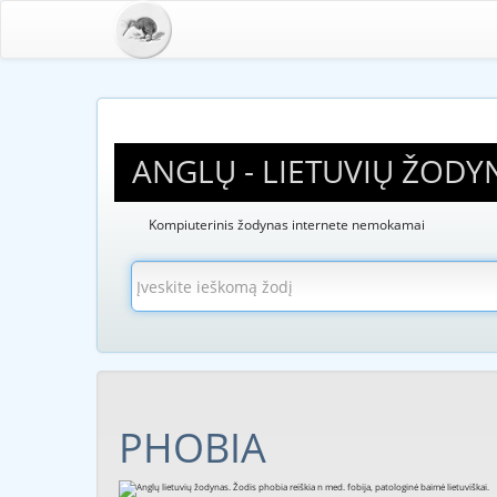
ANGLŲ - LIETUVIŲ ŽODY
Kompiuterinis žodynas internete nemokamai
PHOBIA