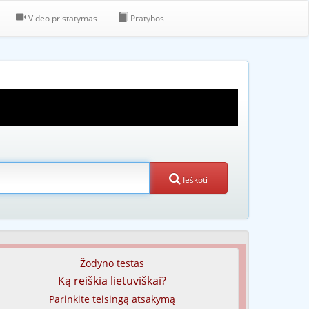
Video pristatymas
Pratybos
Ieškoti
Žodyno testas
Ką reiškia lietuviškai?
Parinkite teisingą atsakymą