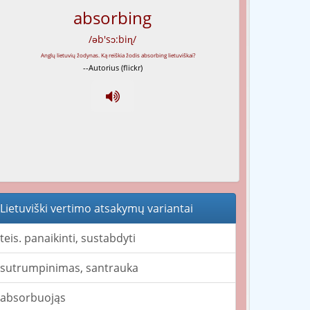
absorbing
/əb'sɔ:biɳ/
--Autorius (flickr)
Lietuviški vertimo atsakymų variantai
teis. panaikinti, sustabdyti
sutrumpinimas, santrauka
absorbuojąs