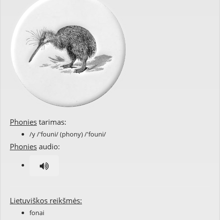
Phonies
tarimas:
/y /'founi/ (phony) /'founi/
Phonies
audio:
Lietuviškos reikšmės:
fonai