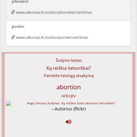
phoniest
www.alkonas.lt/zodzio/phoniest/vertimas
ponies
www.alkonas.lt/zodzio/ponies/vertimas
Žodyno testas
Ką reiškia lietuviškai?
Parinkite teisingą atsakymą
abortion
/ə'bɔ:ʃn/
--Autorius (flickr)