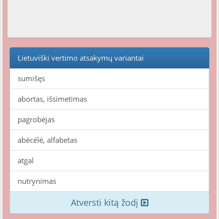
Lietuviški vertimo atsakymų variantai
sumišęs
abortas, išsimetimas
pagrobėjas
abėcėlė, alfabetas
atgal
nutrynimas
Atversti kitą žodį