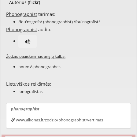
--Autorius (flickr)
Phonographist
tarimas:
/fou'nɔgrəfə/ (phonographist) /fou'nɔgrəfist/
Phonographist
audio:
Žodžio paaiškinimas anglų kalba:
noun: A
phonographer
.
Lietuviškos reikšmės:
fonografistas
phonographist
www.alkonas.lt/zodzio/phonographist/vertimas