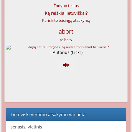
Žodyno testas
Ką reiškia lietuviškai?
Parinkite teisingą atsakymą
abort
/ə'bɔ:t/
--Autorius (flickr)
Lietuviški vertimo atsakymų variantai
senasis, vietinis