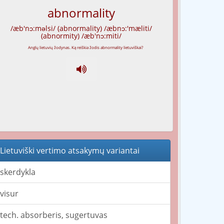
abnormality
/æb'nɔ:məlsi/ (abnormality) /æbnɔ:'mæliti/
(abnormity) /æb'nɔ:miti/
Lietuviški vertimo atsakymų variantai
skerdykla
visur
tech. absorberis, sugertuvas