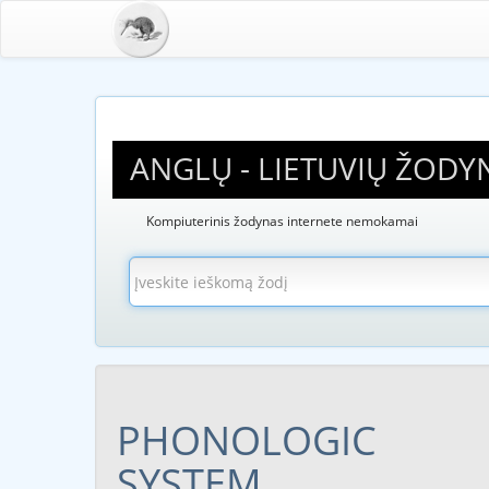
ANGLŲ - LIETUVIŲ ŽODY
Kompiuterinis žodynas internete nemokamai
PHONOLOGIC
SYSTEM