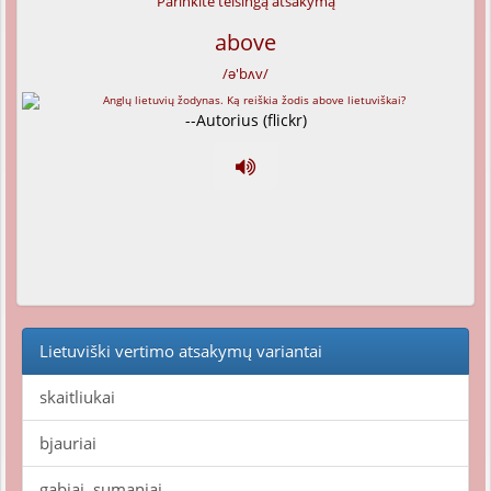
Parinkite teisingą atsakymą
above
/ə'bʌv/
--Autorius (flickr)
Lietuviški vertimo atsakymų variantai
skaitliukai
bjauriai
gabiai, sumaniai