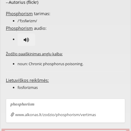
--Autorius (flickr)
Phosphorism
tarimas:
/'fɔsfərizm/
Phosphorism
audio:
Žodžio paaiškinimas anglų kalba:
noun: Chronic phosphorus poisoning.
Lietuviškos reikšmės:
fosforizmas
phosphorism
www.alkonas.lt/zodzio/phosphorism/vertimas