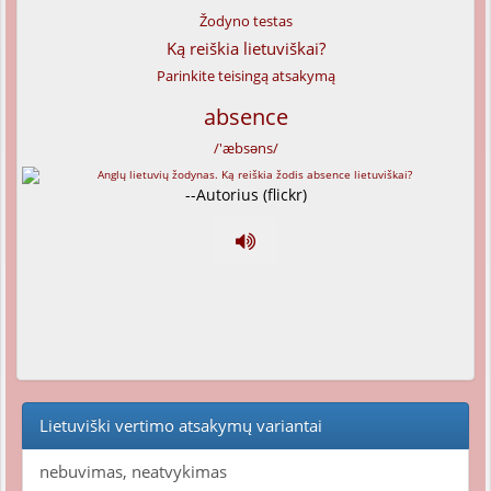
Žodyno testas
Ką reiškia lietuviškai?
Parinkite teisingą atsakymą
absence
/'æbsəns/
--Autorius (flickr)
Lietuviški vertimo atsakymų variantai
nebuvimas, neatvykimas