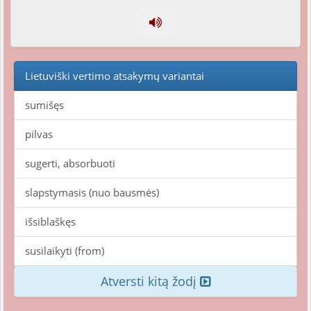
Lietuviški vertimo atsakymų variantai
sumišęs
pilvas
sugerti, absorbuoti
slapstymasis (nuo bausmės)
išsiblaškęs
susilaikyti (from)
Atversti kitą žodį