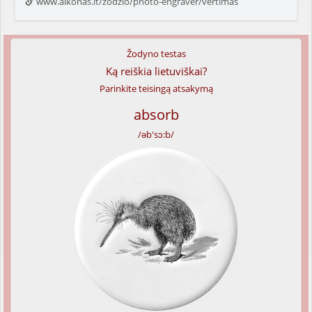
www.alkonas.lt/zodzio/photo-engraver/vertimas
Žodyno testas
Ką reiškia lietuviškai?
Parinkite teisingą atsakymą
absorb
/əb'sɔ:b/