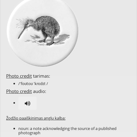
Photo credit
tarimas:
/'foʊtoʊ 'krɛdɪt /
Photo credit
audio:
Žodžio paaiškinimas anglų kalba:
noun: a note acknowledging the source of a published
photograph