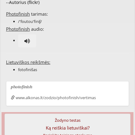
--Autorius (flickr)
Photofinish
tarimas:
/'foutou'finiʃ/
Photofinish
audio:
Lietuviškos reikšmės:
fotofinišas
photofinish
www.alkonas.lt/zodzio/photofinish/vertimas
Žodyno testas
Ką reiškia lietuviškai?