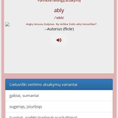
Parinkite teisingą atsakymą
ably
/'eibli/
--Autorius (flickr)
Lietuviški vertimo atsakymų variantai
gabiai, sumaniai
sugeriąs, įsiurbiąs
kurstyti, padėti (padaryti nusikaltimą)