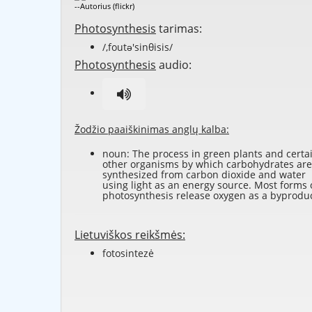
--Autorius (flickr)
Photosynthesis
tarimas:
/,foutə'sinθisis/
Photosynthesis
audio:
Žodžio paaiškinimas anglų kalba:
noun: The process in green plants and certa
other organisms by which carbohydrates are
synthesized from carbon dioxide and water
using light as an energy source. Most forms 
photosynthesis release oxygen as a byproduc
Lietuviškos reikšmės:
fotosintezė