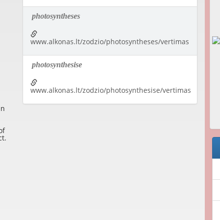
photosyntheses
www.alkonas.lt/zodzio/photosyntheses/vertimas
photosynthesise
www.alkonas.lt/zodzio/photosynthesise/vertimas
in
of
t.