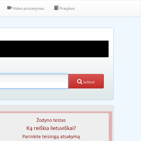
Video pristatymas
Pratybos
Ieškoti
Žodyno testas
Ką reiškia lietuviškai?
Parinkite teisingą atsakymą