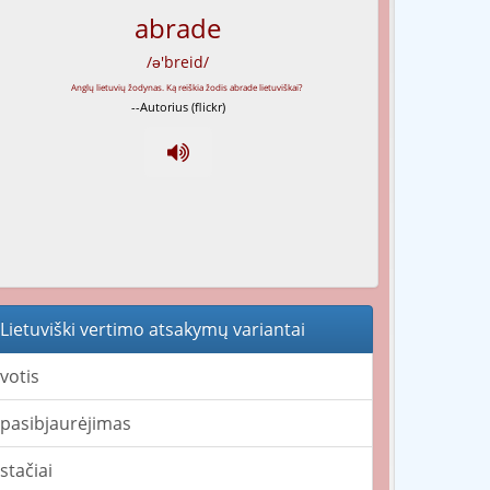
abrade
/ə'breid/
--Autorius (flickr)
Lietuviški vertimo atsakymų variantai
votis
pasibjaurėjimas
stačiai