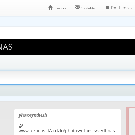
Politikos
Pradžia
Kontaktai
NAS
photosynthesis
www.alkonas.lt/zodzio/photosynthesis/vertimas