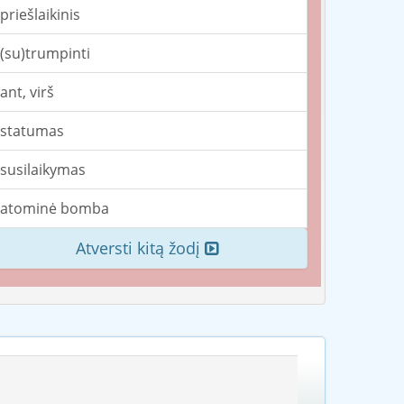
priešlaikinis
(su)trumpinti
ant, virš
statumas
susilaikymas
atominė bomba
Atversti kitą žodį