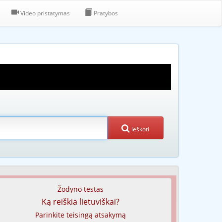
Video pristatymas
Pratybos
Ieškoti
Žodyno testas
Ką reiškia lietuviškai?
Parinkite teisingą atsakymą