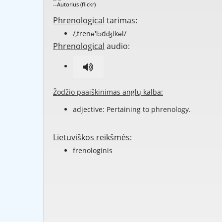
--Autorius (flickr)
Phrenological
tarimas:
/,frenə'lɔdʤikəl/
Phrenological
audio:
Žodžio paaiškinimas anglų kalba:
adjective: Pertaining to
phrenology
.
Lietuviškos reikšmės:
frenologinis