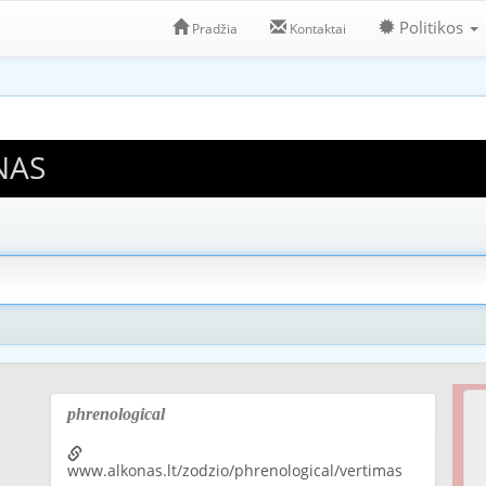
Politikos
Pradžia
Kontaktai
NAS
phrenological
www.alkonas.lt/zodzio/phrenological/vertimas