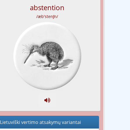
abstention
/æb'stenʃn/
Lietuviški vertimo atsakymų variantai