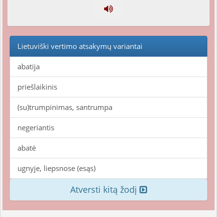
Lietuviški vertimo atsakymų variantai
abatija
priešlaikinis
(su)trumpinimas, santrumpa
negeriantis
abatė
ugnyje, liepsnose (esąs)
Atversti kitą žodį