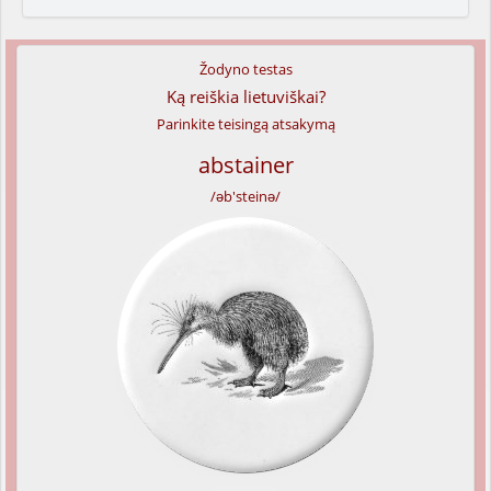
Žodyno testas
Ką reiškia lietuviškai?
Parinkite teisingą atsakymą
abstainer
/əb'steinə/