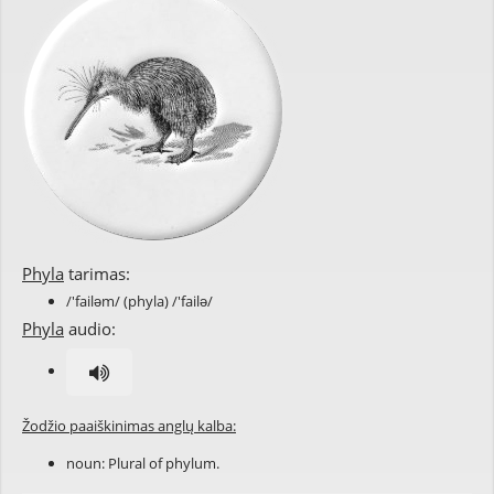
Phyla
tarimas:
/'failəm/ (phyla) /'failə/
Phyla
audio:
Žodžio paaiškinimas anglų kalba:
noun: Plural of
phylum
.