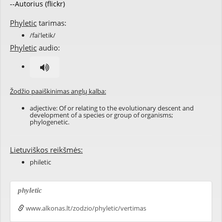
--Autorius (flickr)
Phyletic
tarimas:
/fai'letik/
Phyletic
audio:
Žodžio paaiškinimas anglų kalba:
adjective: Of or relating to the evolutionary descent and
development of a species or group of organisms;
phylogenetic.
Lietuviškos reikšmės:
philetic
phyletic
www.alkonas.lt/zodzio/phyletic/vertimas