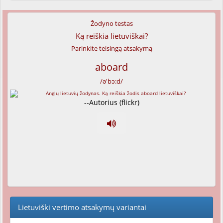
Žodyno testas
Ką reiškia lietuviškai?
Parinkite teisingą atsakymą
aboard
/ə'bɔ:d/
--Autorius (flickr)
Lietuviški vertimo atsakymų variantai