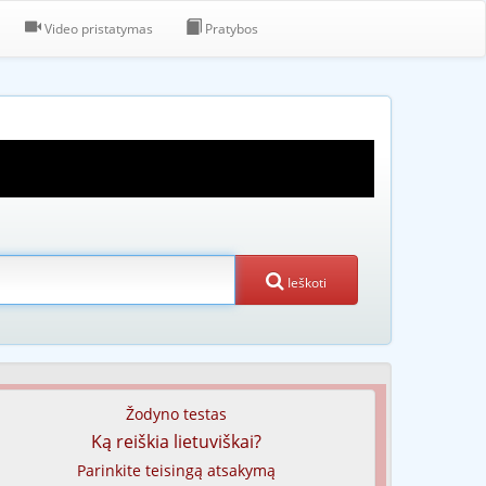
Video pristatymas
Pratybos
Ieškoti
Žodyno testas
Ką reiškia lietuviškai?
Parinkite teisingą atsakymą