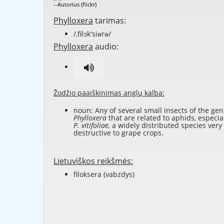
--Autorius (flickr)
Phylloxera
tarimas:
/,filɔk'siərə/
Phylloxera
audio:
Žodžio paaiškinimas anglų kalba:
noun: Any of several small insects of the ge
Phylloxera
that are related to aphids, especia
P. vitifoliae,
a widely distributed species very
destructive to grape crops.
Lietuviškos reikšmės:
filoksera (vabzdys)