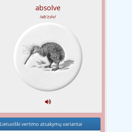
absolve
/əb'zɔlv/
Lietuviški vertimo atsakymų variantai