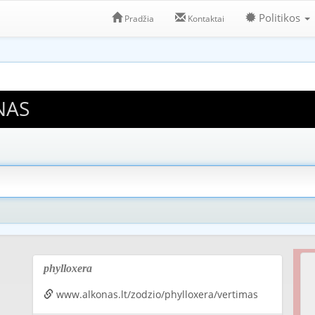
Politikos
Pradžia
Kontaktai
NAS
phylloxera
www.alkonas.lt/zodzio/phylloxera/vertimas