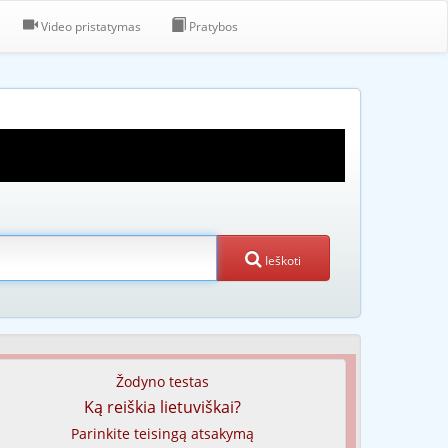
Video pristatymas
Pratybos
Ieškoti
Žodyno testas
Ką reiškia lietuviškai?
Parinkite teisingą atsakymą