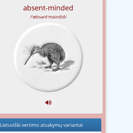
absent-minded
/'æbsənt'maindid/
Lietuviški vertimo atsakymų variantai