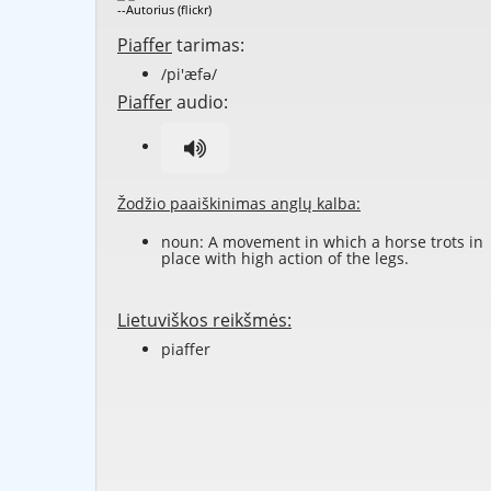
--Autorius (flickr)
Piaffer
tarimas:
/pi'æfə/
Piaffer
audio:
Žodžio paaiškinimas anglų kalba:
noun: A movement in which a horse trots in
place with high action of the legs.
Lietuviškos reikšmės:
piaffer