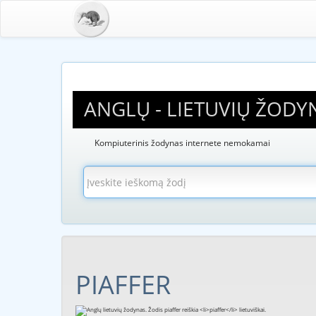
ANGLŲ - LIETUVIŲ ŽODY
Kompiuterinis žodynas internete nemokamai
PIAFFER