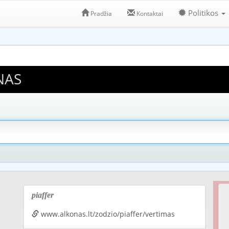
Politikos
Pradžia
Kontaktai
NAS
piaffer
www.alkonas.lt/zodzio/piaffer/vertimas