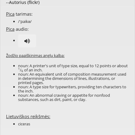
--Autorius (flickr)
Pica
tarimas:
/'paikə/
Pica
audio:
Žodžio paaiškinimas anglų kalba:
noun: A printer's unit of type size, equal to 12 points or about
1
/
of an inch.
6
noun: An equivalent unit of composition measurement used
in determining the dimensions of lines, illustrations, or
printed pages.
noun: A type size for typewriters, providing ten characters to
the inch.
noun: An abnormal craving or appetite for nonfood
substances, such as dirt, paint, or clay.
Lietuviškos reikšmės:
ciceras