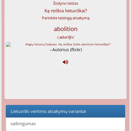
Žodyno testas
Ką reiškia lietuviškai?
Parinkite teisingą atsakymą
abolition
/,æbə'liʃn/
--Autorius (flickr)
Lietuviški vertimo atsakymų variantai
saikingumas