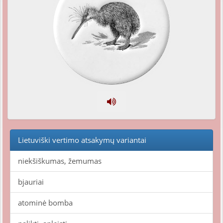
Lietuviški vertimo atsakymų variantai
niekšiškumas, žemumas
bjauriai
atominė bomba