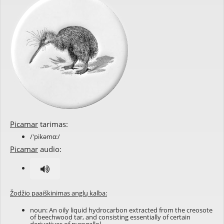
Picamar
tarimas:
/'pikəmɑ:/
Picamar
audio:
Žodžio paaiškinimas anglų kalba:
noun: An
oily
liquid
hydrocarbon
extracted from the
creosote
of
beechwood
tar
, and consisting essentially of certain