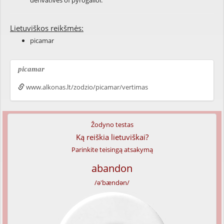
derivatives
of
pyrogallol
.
Lietuviškos reikšmės:
picamar
picamar
www.alkonas.lt/zodzio/picamar/vertimas
Žodyno testas
Ką reiškia lietuviškai?
Parinkite teisingą atsakymą
abandon
/ə'bændən/