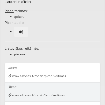
--Autorius (flickr)
Picon
tarimas:
/pɪkən/
Picon
audio:
Lietuviškos reikšmės:
pikonas
picon
www.alkonas.lt/zodzio/picon/vertimas
licon
www.alkonas.lt/zodzio/licon/vertimas