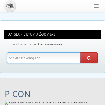
Toggl
navig
ANGLŲ - LIETUVIŲ ŽODYNAS
Kompiuterinis žodynas internete nemokamai
PICON