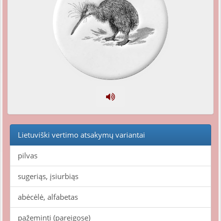
Lietuviški vertimo atsakymų variantai
pilvas
sugeriąs, įsiurbiąs
abėcėlė, alfabetas
pažeminti (pareigose)