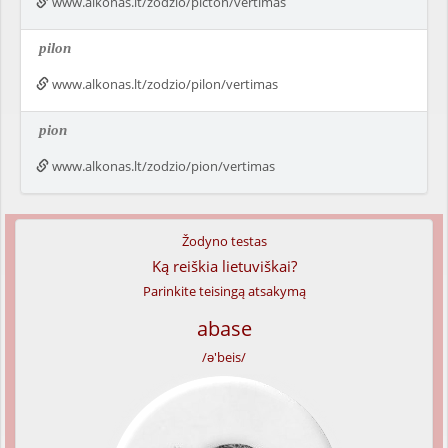
www.alkonas.lt/zodzio/picton/vertimas
pilon
www.alkonas.lt/zodzio/pilon/vertimas
pion
www.alkonas.lt/zodzio/pion/vertimas
Žodyno testas
Ką reiškia lietuviškai?
Parinkite teisingą atsakymą
abase
/ə'beis/