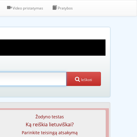
Video pristatymas
Pratybos
Ieškoti
Žodyno testas
Ką reiškia lietuviškai?
Parinkite teisingą atsakymą