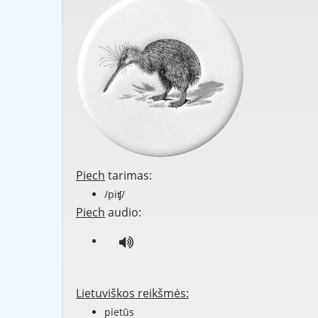
Piech
tarimas:
/piʧ/
Piech
audio:
Lietuviškos reikšmės:
pietūs