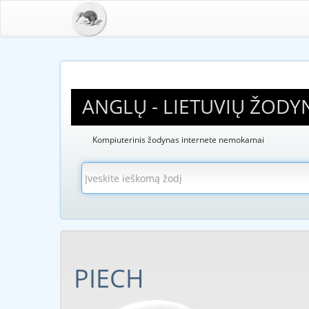
ANGLŲ - LIETUVIŲ ŽODY
Kompiuterinis žodynas internete nemokamai
PIECH