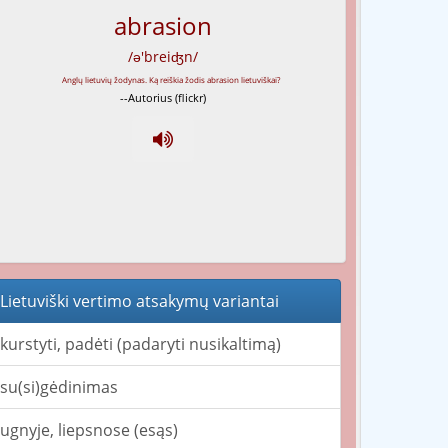
abrasion
/ə'breiʤn/
--Autorius (flickr)
Lietuviški vertimo atsakymų variantai
kurstyti, padėti (padaryti nusikaltimą)
su(si)gėdinimas
ugnyje, liepsnose (esąs)