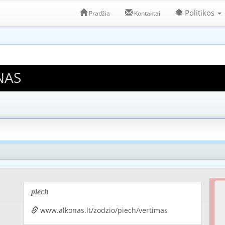
Politikos
Pradžia
Kontaktai
NAS
piech
www.alkonas.lt/zodzio/piech/vertimas