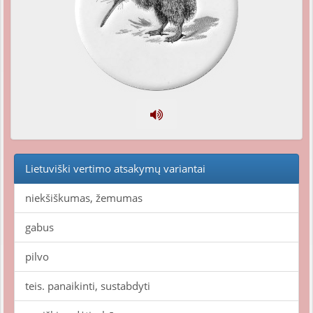
Lietuviški vertimo atsakymų variantai
niekšiškumas, žemumas
gabus
pilvo
teis. panaikinti, sustabdyti