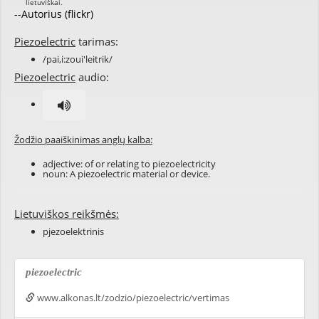
--Autorius (flickr)
Piezoelectric
tarimas:
/pai,i:zoui'leitrik/
Piezoelectric
audio:
Žodžio paaiškinimas anglų kalba:
adjective: of or relating to
piezoelectricity
noun: A piezoelectric
material
or
device
.
Lietuviškos reikšmės:
pjezoelektrinis
piezoelectric
www.alkonas.lt/zodzio/piezoelectric/vertimas