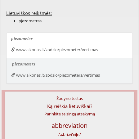
Lietuviškos reikšmės:
pjezometras
piezometer
www.alkonas.lt/zodzio/piezometer/vertimas
piezometers
www.alkonas.lt/zodzio/piezometers/vertimas
Žodyno testas
Ką reiškia lietuviškai?
Parinkite teisingą atsakymą
abbreviation
/ə,bri:vi'eiʃn/