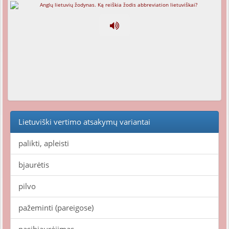
Lietuviški vertimo atsakymų variantai
palikti, apleisti
bjaurėtis
pilvo
pažeminti (pareigose)