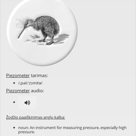
Piezometer
tarimas:
/,paii:'zɔmitə/
Piezometer
audio:
Žodžio paaiškinimas anglų kalba:
noun: An instrument for measuring pressure, especially high
pressure.