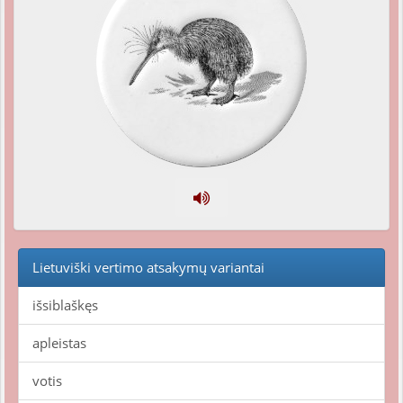
Lietuviški vertimo atsakymų variantai
išsiblaškęs
apleistas
votis