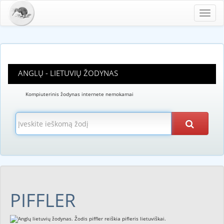
Toggl
navig
ANGLŲ - LIETUVIŲ ŽODYNAS
Kompiuterinis žodynas internete nemokamai
PIFFLER