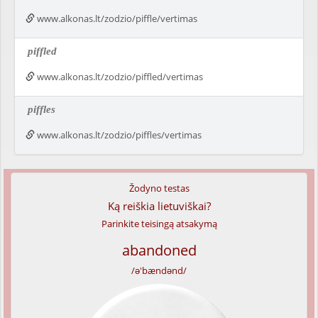
www.alkonas.lt/zodzio/piffle/vertimas
piffled
www.alkonas.lt/zodzio/piffled/vertimas
piffles
www.alkonas.lt/zodzio/piffles/vertimas
Žodyno testas
Ką reiškia lietuviškai?
Parinkite teisingą atsakymą
abandoned
/ə'bændənd/