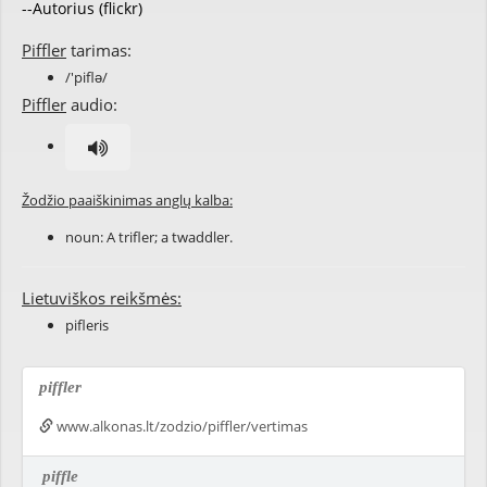
--Autorius (flickr)
Piffler
tarimas:
/'piflə/
Piffler
audio:
Žodžio paaiškinimas anglų kalba:
noun: A trifler; a twaddler.
Lietuviškos reikšmės:
pifleris
piffler
www.alkonas.lt/zodzio/piffler/vertimas
piffle