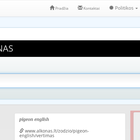
Politikos
Pradžia
Kontaktai
NAS
pigeon english
www.alkonas.lt/zodzio/pigeon-
english/vertimas