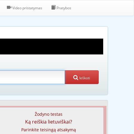
Video pristatymas
Pratybos
Ieškoti
Žodyno testas
Ką reiškia lietuviškai?
Parinkite teisingą atsakymą