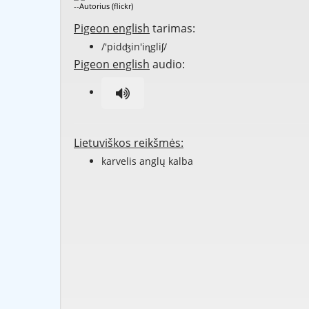
--Autorius (flickr)
Pigeon english
tarimas:
/'pidʤin'iɳgliʃ/
Pigeon english
audio:
Lietuviškos reikšmės:
karvelis anglų kalba